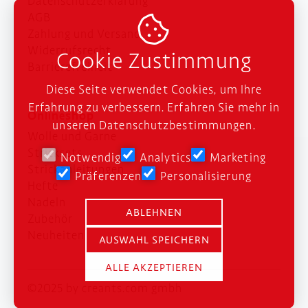
Datenschutzerklärung
AGB

Zahlung und Versand
Widerrufsrecht
Cookie Zustimmung
Barrierefreiheit
Diese Seite verwendet Cookies, um Ihre
Erfahrung zu verbessern. Erfahren Sie mehr in
Onlineshop
unseren
Datenschutzbestimmungen
.
Wolle und Garne
Stricksets
Notwendig
Analytics
Marketing
Strickanleitungen
Präferenzen
Personalisierung
Hefte
Nadeln
ABLEHNEN
Zubehör
Neuheiten
AUSWAHL SPEICHERN
ALLE AKZEPTIEREN
©2025 by creants.com gmbh